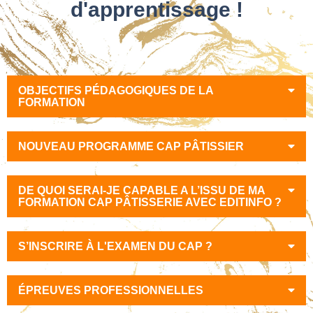
d'apprentissage !
OBJECTIFS PÉDAGOGIQUES DE LA
FORMATION
NOUVEAU PROGRAMME CAP PÂTISSIER
DE QUOI SERAI-JE CAPABLE A L’ISSU DE MA
FORMATION CAP PÂTISSERIE AVEC EDITINFO ?
S’INSCRIRE À L'EXAMEN DU CAP ?
ÉPREUVES PROFESSIONNELLES