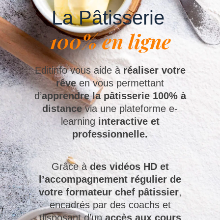
La Pâtisserie
100% en ligne
Editinfo vous aide à
réaliser votre
rêve
en vous permettant
d’
apprendre la pâtisserie 100% à
distance
via une plateforme e-
learning
interactive et
professionnelle.
Grâce à
des vidéos HD et
l’accompagnement régulier de
votre formateur chef pâtissier
,
encadrés par des coachs et
disposant d’un
accès aux cours