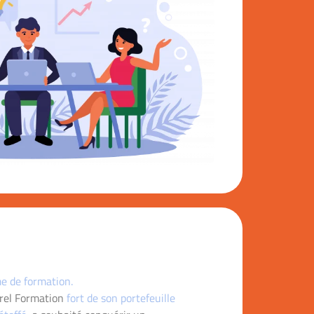
e de formation.
rel Formation
fort de son portefeuille