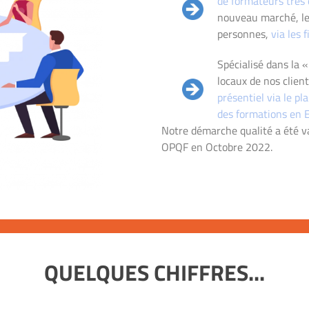
de formateurs très 
nouveau marché, l
personnes,
via les
Spécialisé dans la 
locaux de nos clien
présentiel via le pl
des formations en E-
Notre démarche qualité a été val
OPQF en Octobre 2022.
QUELQUES CHIFFRES...