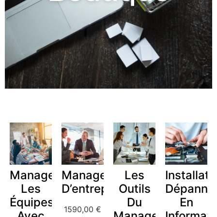
Manager
Management
Les
Installate
Les
D’entreprise
Outils
Dépanne
Équipes
Du
En
1590,00
€
Avec
Manager
Informat