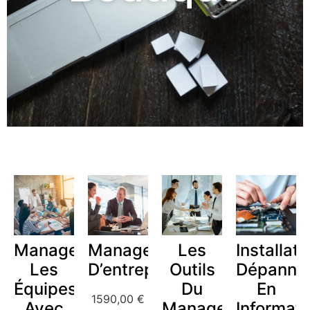
Manager
Management
Les
Installate
Les
D’entreprise
Outils
Dépanne
Équipes
Du
En
1590,00
€
Avec
Manager
Informat