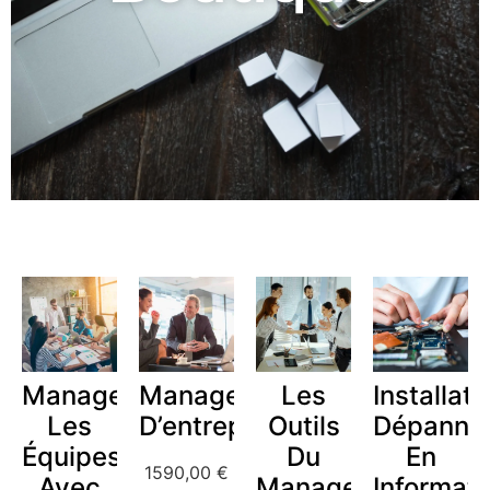
Manager
Management
Les
Installate
Les
D’entreprise
Outils
Dépanne
Équipes
Du
En
1590,00
€
Avec
Manager
Informat